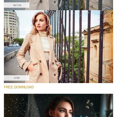
Lütfen seçin
Free Photoshop Overlay #1
Small 800*533px
Film Scratches
(30 Overlays)
Large 6000*4000px
FREE DOWNLOAD
Sky Boundless
(347 Overlays)
Large 6000*4000px