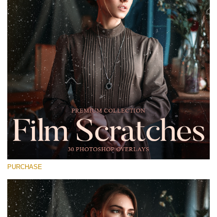
Entire Collection
(1783 Overlays)
Large 6000*4000px
Ücretsiz indirin
PURCHASE