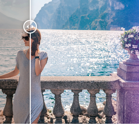
ötuş Hizmetleri
Mücevher Rötuş Hizmetleri
AI Eğitim Verileri