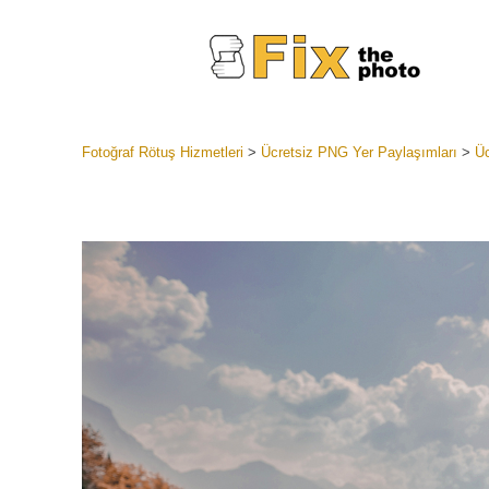
Fotoğraf Rötuş Hizmetleri
>
Ücretsiz PNG Yer Paylaşımları
>
Üc
Lightroom
Tüm LR H
Headshot
Koleksiyon
En İyi An
Mobil Kol
Düğün Fo