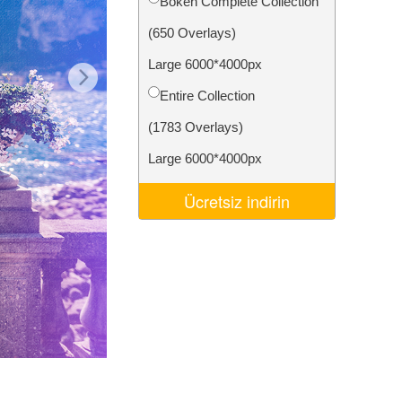
Bokeh Complete Collection
Video Editing Services
(650 Overlays)
Large 6000*4000px
Entire Collection
(1783 Overlays)
Large 6000*4000px
Ücretsiz indirin