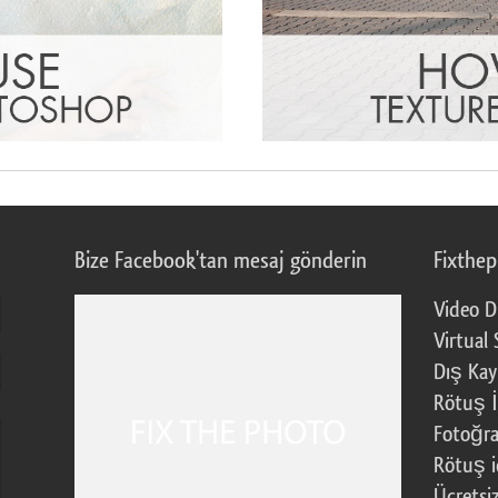
Bize Facebook'tan mesaj gönderin
Fixthe
Video D
Virtual 
Dış Kay
Rötuş İ
Fotoğra
Rötuş i
Ücretsi