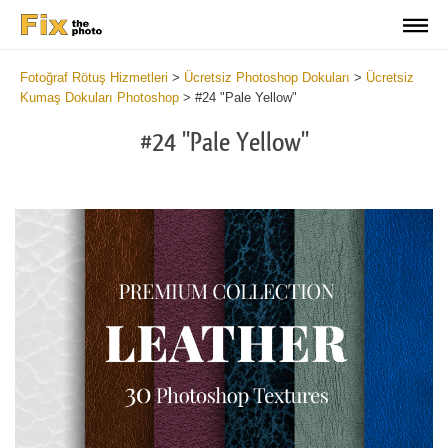
Fotoğraf Rötuş Hizmetleri
>
Ücretsiz Photoshop Dokuları
>
Ücretsiz
Kumaş Dokuları Photoshop
>
#24 "Pale Yellow"
#24 "Pale Yellow"
Do
Fr
Ov