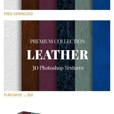
Lütfen seçin
FREE DOWNLOAD
Free Photoshop Overlay
Small 800*533px
Real Leather
(30 Textures)
Large 6000*4000px
Entire Collection
(1783 Overlays)
Large 6000*4000px
Ücretsiz indirin
PURCHASE → $18