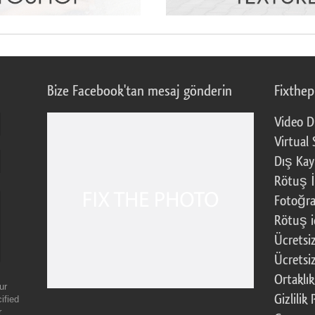
Bize Facebook'tan mesaj gönderin
Fixthe
Video D
Virtual 
Dış Kay
Rötuş İ
Fotoğra
Rötuş i
Ücretsi
Ücretsi
Ortaklı
ur
Gizlilik 
ified
r