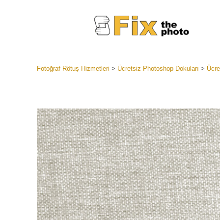
Fotoğraf Rötuş Hizmetleri
>
Ücretsiz Photoshop Dokuları
>
Ücre
Lightroom
Tüm LR H
Headshot
Koleksiyon
En İyi An
Mobil Kol
Düğün Fo