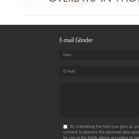
E-mail Gönder
İsim
E-mail
By submitting the form you give us yo
consent to process the personal data spec
by you in the fields above according to ou