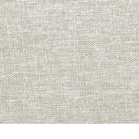
ötuş Hizmetleri
Mücevher Rötuş Hizmetleri
AI Eğitim Verileri