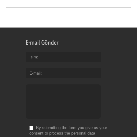
E-mail Gönder
İsim
E-mail
By submitting the form you give us your
consent to process the personal data