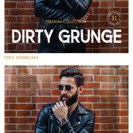
Lütfen seçin
Free Photoshop Overlay
Small 800*533px
Dirty Grunge
(31 Overlays)
FREE DOWNLOAD
Large 6000*4000px
Entire Collection
(1783 Overlays)
Large 6000*4000px
Ücretsiz indirin