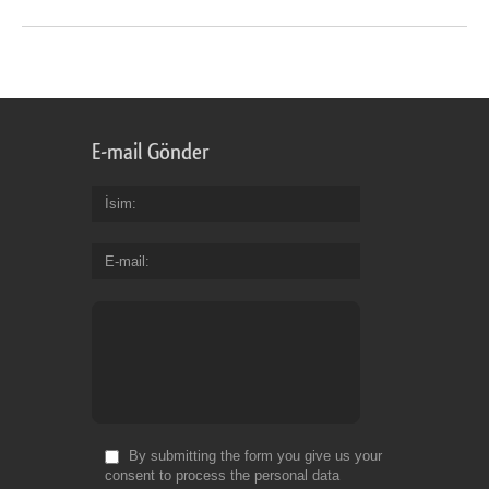
E-mail Gönder
İsim
E-mail
By submitting the form you give us your
consent to process the personal data