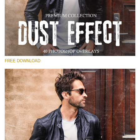
Lütfen seçin
Free Photoshop Overlay
Small 800*533px
Dust Effect
(40 Overlays)
FREE DOWNLOAD
Large 6000*4000px
Entire Collection
(1783 Overlays)
Large 6000*4000px
Ücretsiz indirin