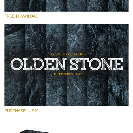
Lütfen seçin
FREE DOWNLOAD
Free Photoshop Overlay
Small 800*533px
Olden Stone
(30 Textures)
Large 6000*4000px
Entire Collection
(1783 Overlays)
Large 6000*4000px
Ücretsiz indirin
PURCHASE → $19