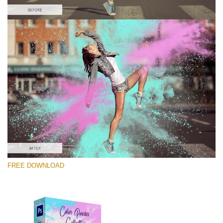
Lütfen seçin
Free Photoshop Overlay #9
Small 800*533px
Color Powder
(30 Overlays)
Large 6000*4000px
FREE DOWNLOAD
Luxury Wedding
(373 Overlays)
Large 6000*4000px