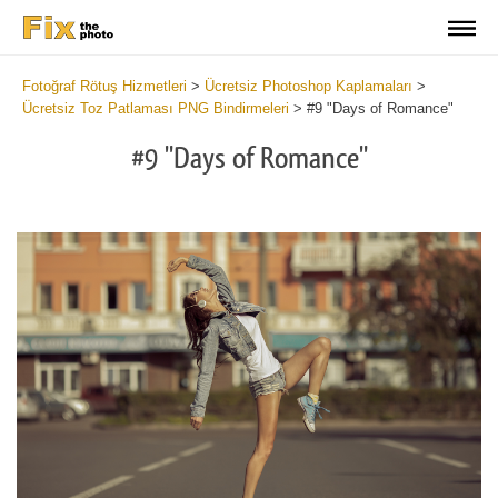
Fotoğraf Rötuş Hizmetleri
>
Ücretsiz Photoshop Kaplamaları
>
Ücretsiz Toz Patlaması PNG Bindirmeleri
>
#9 "Days of Romance"
#9 "Days of Romance"
Do
Fr
Ov