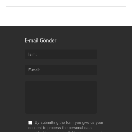
E-mail Gönder
İsim
E-mail
By submitting the form you give us your
consent to process the personal data