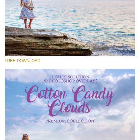
Lütfen seçin
Free Cloud Overlay #21
Small 800*533px
Cotton Candy Clouds
(152 Overlays)
FREE DOWNLOAD
Large 6000*4000px
Sky Boundless
(347 Overlays)
Large 6000*4000px
Entire Collection
(1783 Overlays)
Large 6000*4000px