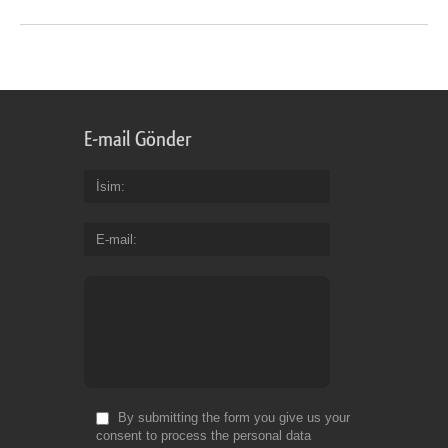
E-mail Gönder
İsim
E-mail
By submitting the form you give us your
consent to process the personal data