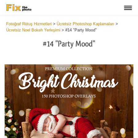
Fotoğraf Rötuş Hizmetleri
>
Ücretsiz Photoshop Kaplamaları
>
Ücretsiz Noel Bokeh Yerleşimi
>
#14 "Party Mood"
#14 "Party Mood"
Do
Fr