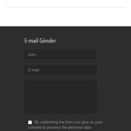
E-mail Gönder
İsim
E-mail
By submitting the form you give us your
consent to process the personal data