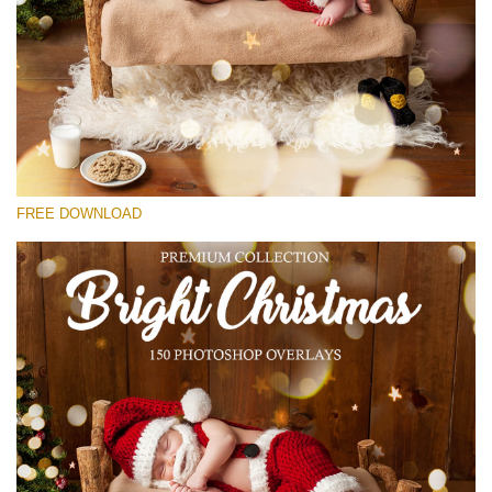
Lütfen seçin
Free Bokeh Overlay #14
Small 800*533px
Bright Christmas
(150 Overlays)
FREE DOWNLOAD
Large 6000*4000px
Bokeh Collection (650 Overlays)
Large 6000*4000px
Entire Collection
(1783 Overlays)
Large 6000*4000px
Ücretsiz indirin