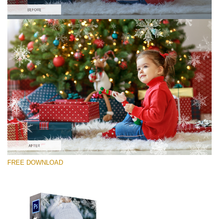
โปรดเลือก
Free Photoshop Overlay #9
Small 800*533px
Winter Snowflakes
(30 Overlays)
Large 6000*4000px
FREE DOWNLOAD
Sunlight Collection
(290 Overlays)
Large 6000*4000px