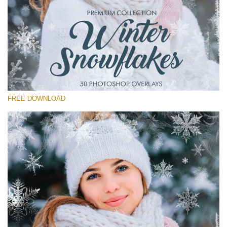
โปรดเลือก
Free Winter Overlay #14
Small 800*533px
Winter Snowflakes
(30 Overlays)
FREE DOWNLOAD
Large 6000*4000px
Light Sparkling
(740 Overlays)
Large 6000*4000px
Entire Collection
(1783 Overlays)
Large 6000*4000px