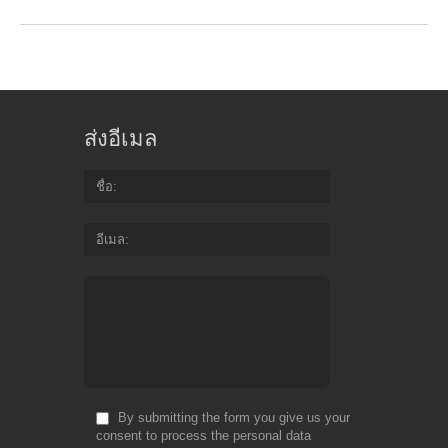
ส่งอีเมล
ชื่อ
อีเมล
By submitting the form you give us your
consent to process the personal data