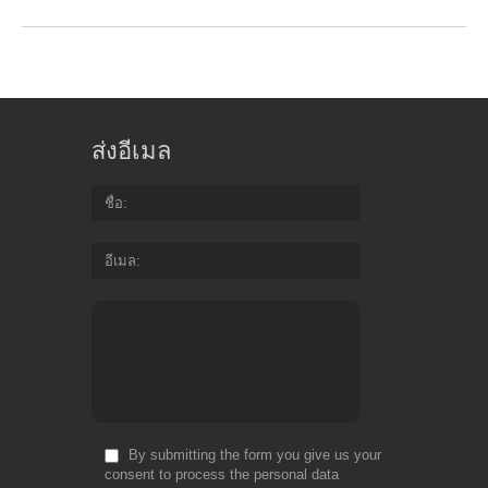
ส่งอีเมล
ชื่อ
อีเมล
By submitting the form you give us your
consent to process the personal data