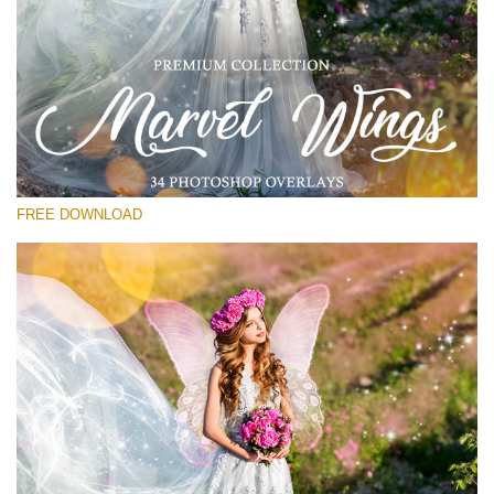
โปรดเลือก
Free PNG Overlay #26
Small 800*533px
Marvel Wings
(34 Overlays)
FREE DOWNLOAD
Large 4000*5000px
Sunlight Collection
(290 Overlays)
Large 6000*4000px
Entire Collection
(1783 Overlays)
Large 6000*4000px