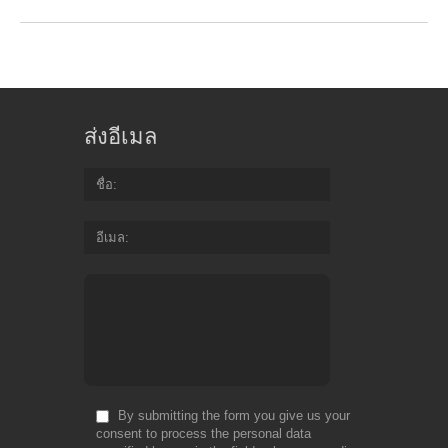
ส่งอีเมล
ชื่อ
อีเมล
By submitting the form you give us your
consent to process the personal data