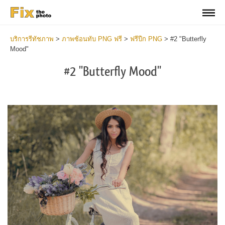
บริการรีทัชภาพ
>
ภาพซ้อนทับ PNG ฟรี
>
ฟรีปีก PNG
>
#2 "Butterfly
Mood"
#2 "Butterfly Mood"
Do
Fr
PN