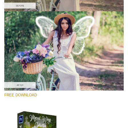
โปรดเลือก
Free PNG Overlay #2
Small 800*533px
Marvel Wings
(34 Overlays)
Large 4000*5000px
FREE DOWNLOAD
4 Seasons (411 Overlays)
Large 6000*4000px
Entire Collection