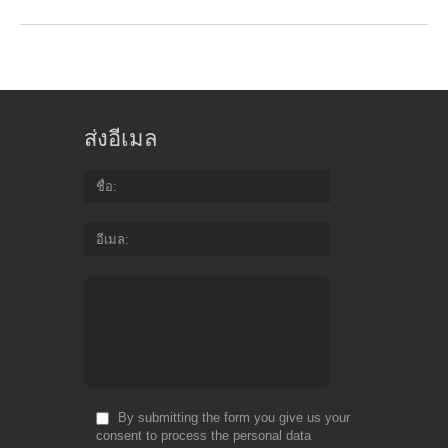
ส่งอีเมล
ชื่อ
อีเมล
By submitting the form you give us your
consent to process the personal data