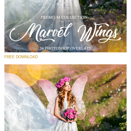
โปรดเลือก
Free PNG Overlay #15
Small 800*533px
Marvel Wings
(34 Overlays)
FREE DOWNLOAD
Large 4000*5000px
Sky Boundless
(347 Overlays)
Large 6000*4000px
Entire Collection
(1783 Overlays)
Large 6000*4000px