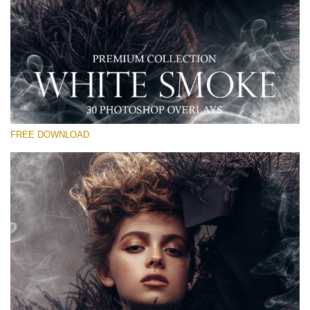
โปรดเลือก
Free PNG Overlay #27
Small 800*533px
White Smoke
(30 Overlays)
FREE DOWNLOAD
Large 6000*4000px
Bokeh Complete Collection (650 Overlays)
Large 6000*4000px
Entire Collection
(1783 Overlays)
Large 6000*4000px
ดาวน์โหลดฟรี