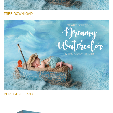
โปรดเลือก
FREE DOWNLOAD
Free Photoshop Overlay
Small 800*533px
Dreamy Watercolor
(85 Textures)
Large 6000*4000px
Entire Collection
(1783 Overlays)
Large 6000*4000px
ดาวน์โหลดฟรี
PURCHASE → $38