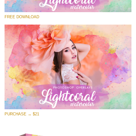
โปรดเลือก
FREE DOWNLOAD
Free Photoshop Overlay
Small 800*533px
Lightcoral Watercolor
(33 Overlays)
Large 6000*4000px
Entire Collection
(1783 Overlays)
Large 6000*4000px
ดาวน์โหลดฟรี
PURCHASE → $21