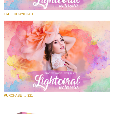
โปรดเลือก
FREE DOWNLOAD
Free Photoshop Overlay
Small 800*533px
Lightcoral Watercolor
(33 Overlays)
Large 6000*4000px
Entire Collection
(1783 Overlays)
Large 6000*4000px
ดาวน์โหลดฟรี
PURCHASE → $21