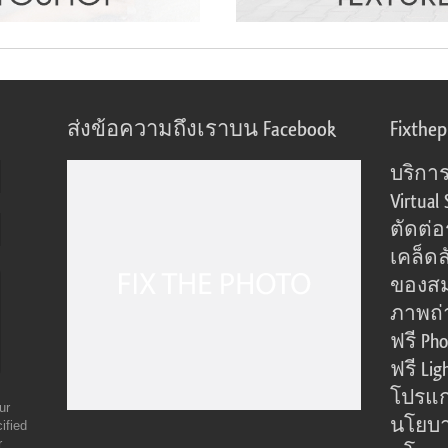
ส่งข้อความถึงเราบน Facebook
Fixthe
บริการ
Virtual 
ตัดต่
เคล็ดล
ของส
ภาพถ่
ฟรี Pho
ฟรี Lig
โปรแก
ur
นโยบา
ified
r