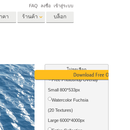
FAQ
ลงชื่อ
เข้าสู่ระบบ
าคา
ร้านค้า
บล็อก
es
Video
LUT มืออาชีพ
ด
โอเวอร์เลย์วิดีโอ
ด็ก
บริการแก้ไขรูปภาพ
อสังหาริมทรัพย์
์
โปรดเลือก
Download Free Overlay
น
Free Photoshop Overlay
เด็ก
Small 800*533px
าพ
ถ่ายรูปเป็นบริการ
Watercolor Fuchsia
(20 Textures)
Large 6000*4000px