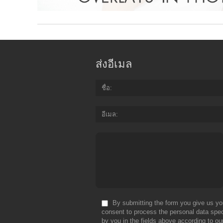
ส่งอีเมล
ชื่อ
อีเมล
By submitting the form you give us yo
consent to process the personal data spec
by you in the fields above according to ou