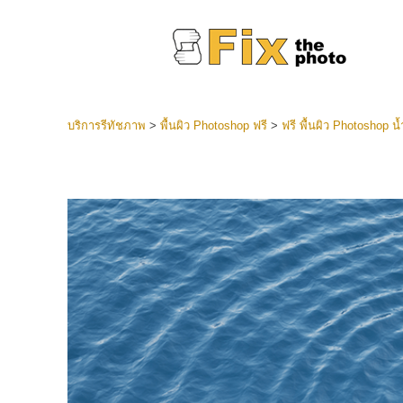
บริการรีทัชภาพ
>
พื้นผิว Photoshop ฟรี
>
ฟรี พื้นผิว Photoshop น้
ที่ตั้งไว
Lightroo
บริการ
คอลเลคชั
หน้า LR 
พรีเซ็ตข
คอลเลก
บริกา