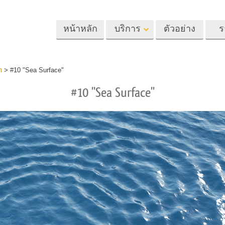
หน้าหลัก
บริการ
ตัวอย่าง
ร
Lightroom
Photoshop
Templat
ำ
>
#10 "Sea Surface"
#10 "Sea Surface"
้ล่วงหน้า
Photoshop Actions
แม่แบบ
m
แปรง Photoshop
เทมเพลตการตลา
รีทัชภาพศีรษะ
การรีทธนัสปา
บริการรีทัชภาพเ
นที่ตั้งไว้ล่วง
โอเวอร์เลย์ Photoshop
การ์ดวันวาเลนไทน
ทั้งชุด
Photoshop Textures
คำเชิญงานแต่งงา
้อเสนอที่ดีที่สุด
Ps Actions คอลเลกชัน
คำเชิญวันเกิดของ
ชันมือถือ
ทั้งหมด
Ps ซ้อนทับคอลเลกชัน
รแก้ไขภาพงาน
โมเดลเสื้อผ้าที่สร้างโดย AI
การจัดการรูปภ
ทั้งหมด
แต่งงาน