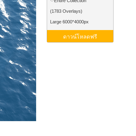
Entire Collection
ม AI
Video Editing Services
(1783 Overlays)
Large 6000*4000px
ดาวน์โหลดฟรี