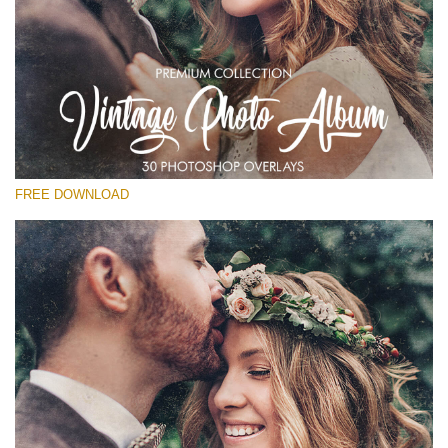
โปรดเลือก
Free Photoshop Overlay
Small 800*533px
Vintage Photo Album
(30 Overlays)
FREE DOWNLOAD
Large 6000*4000px
Entire Collection
(1783 Overlays)
Large 6000*4000px
ดาวน์โหลดฟรี