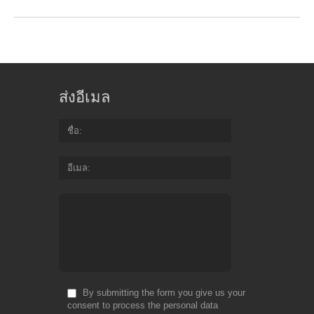
ส่งอีเมล
ชื่อ
อีเมล
By submitting the form you give us your
consent to process the personal data