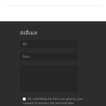
ส่งอีเมล
ชื่อ
อีเมล
By submitting the form you give us your
consent to process the personal data