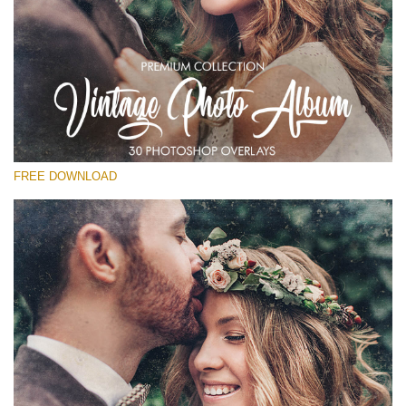
โปรดเลือก
Free Vintage Overlay #28
Small 800*533px
Vintage Photo Album
(30 Overlays)
FREE DOWNLOAD
Large 6000*4000px
Fairy Tale (344 Overlays)
Large 6000*4000px
Entire Collection
(1783 Overlays)
Large 6000*4000px
ดาวน์โหลดฟรี