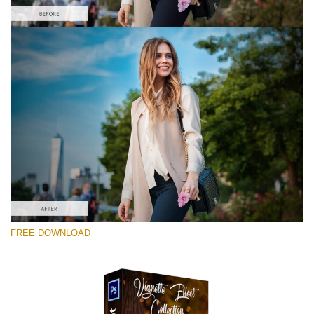
โปรดเลือก
Free Photoshop Overlay #3
Small 800*533px
Vignette Effect
(21 Overlays)
Large 6000*4000px
FREE DOWNLOAD
Bokeh Complete Collection (650 Overlays)
Large 6000*4000px
Entire Collection