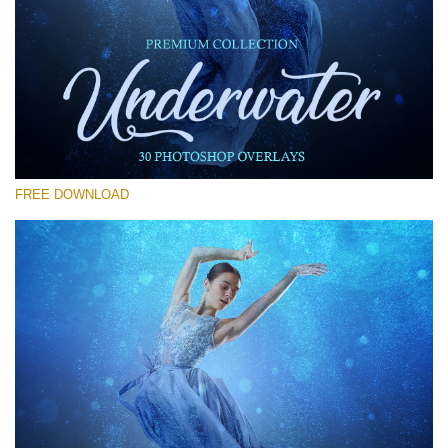
โปรดเลือก
Free Photoshop Overlay #12
Small 800*533px
Underwater Overlays
(30 Overlays)
FREE DOWNLOAD
Large 6000*4000px
4 Seasons (411 Overlays)
Large 6000*4000px
Entire Collection
(1783 Overlays)
Large 6000*4000px
ดาวน์โหลดฟรี