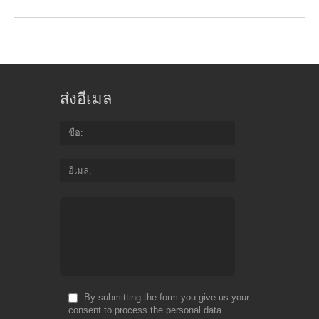
ส่งอีเมล
ชื่อ
อีเมล
By submitting the form you give us your
consent to process the personal data