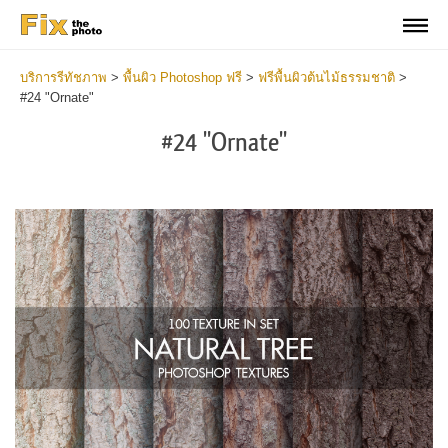
บริการรีทัชภาพ
>
พื้นผิว Photoshop ฟรี
>
ฟรีพื้นผิวต้นไม้ธรรมชาติ
>
#24 "Ornate"
#24 "Ornate"
Do
Fr
Ov