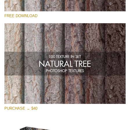
โปรดเลือก
FREE DOWNLOAD
Free Photoshop Overlay
Small 800*533px
Natural Tree
(100 Textures)
Large 6000*4000px
Entire Collection
(1783 Overlays)
Large 6000*4000px
ดาวน์โหลดฟรี
PURCHASE → $40