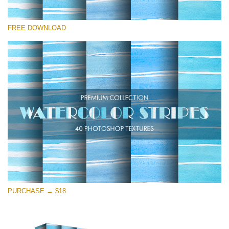
โปรดเลือก
FREE DOWNLOAD
Free Photoshop Texture #24
Small 800*533px
Stripes Watercolor
(25 Textures)
Large 6000*4000px
Entire Collection
(1783 Overlays)
Large 6000*4000px
ดาวน์โหลดฟรี
PURCHASE → $18