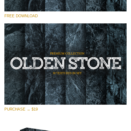
โปรดเลือก
FREE DOWNLOAD
Free Photoshop Overlay
Small 800*533px
Olden Stone
(30 Overlays)
Large 6000*4000px
Entire Collection
(1783 Overlays)
Large 6000*4000px
ดาวน์โหลดฟรี
PURCHASE → $19