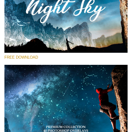
โปรดเลือก
Free Star Overlay #13
Small 800*533px
Night Sky
(40 Overlays)
FREE DOWNLOAD
Large 6000*4000px
Sky Boundless
(347 Overlays)
Large 6000*4000px
Entire Collection
(1783 Overlays)
Large 6000*4000px