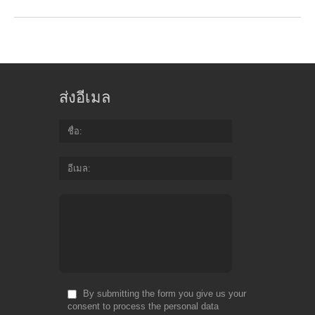
ส่งอีเมล
ชื่อ
อีเมล
By submitting the form you give us your
consent to process the personal data