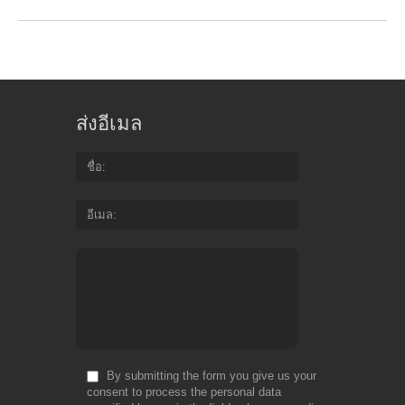
ส่งอีเมล
ชื่อ
อีเมล
By submitting the form you give us your
consent to process the personal data