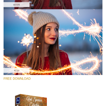
โปรดเลือก
Free Photoshop Overlay #1
Small 800*533px
Real Sparklers
(216 Overlays)
Large 6000*4000px
FREE DOWNLOAD
Bokeh Complete Collection (650 Overlays)
Large 6000*4000px
Entire Collection