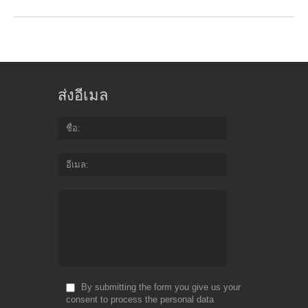
ส่งอีเมล
ชื่อ
อีเมล
By submitting the form you give us your
consent to process the personal data