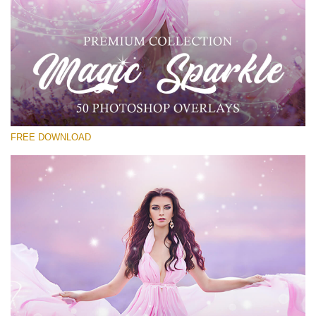
โปรดเลือก
Free PNG Overlay #15
Small 800*533px
Magic Sparkle
(216 Overlays)
FREE DOWNLOAD
Large 6000*4000px
Sunlight Collection
(290 Overlays)
Large 6000*4000px
Entire Collection
(1783 Overlays)
Large 6000*4000px