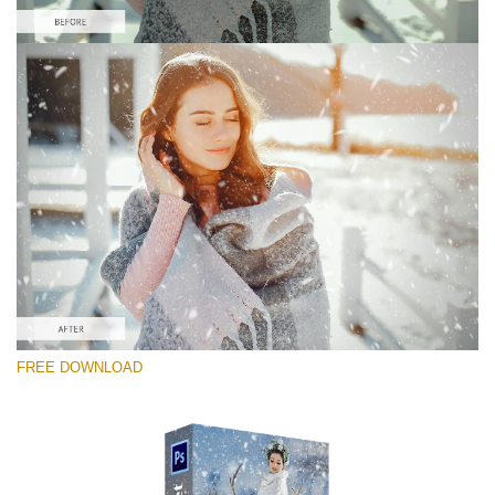
โปรดเลือก
Free PNG Overlay #8
Small 800*533px
Snowy Day (70 Overlays)
Large 6000*4000px
Grunge Collection
FREE DOWNLOAD
(252 Overlays)
Large 6000*4000px
Entire Collection