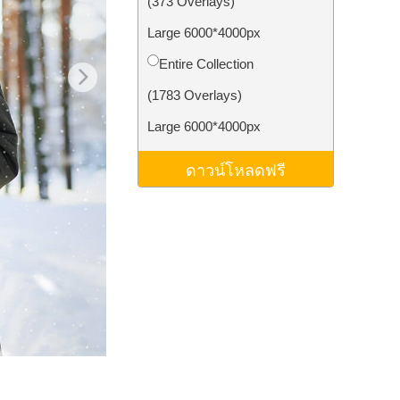
(373 Overlays)
ม AI
Video Editing Services
Large 6000*4000px
Entire Collection
(1783 Overlays)
Large 6000*4000px
ดาวน์โหลดฟรี