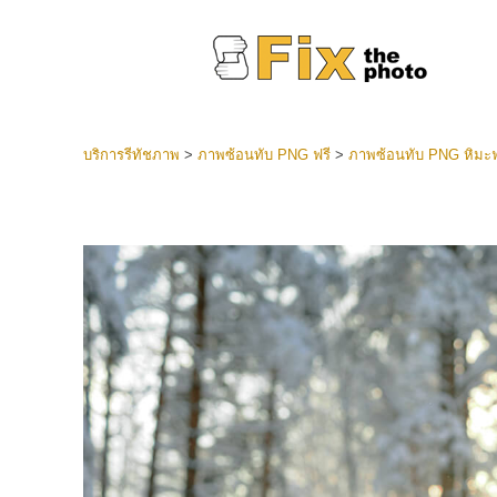
บริการรีทัชภาพ
>
ภาพซ้อนทับ PNG ฟรี
>
ภาพซ้อนทับ PNG หิมะฟ
ที่ตั้งไว
Lightroo
บริการ
คอลเลคชั
หน้า LR 
พรีเซ็ตข
คอลเลก
บริกา