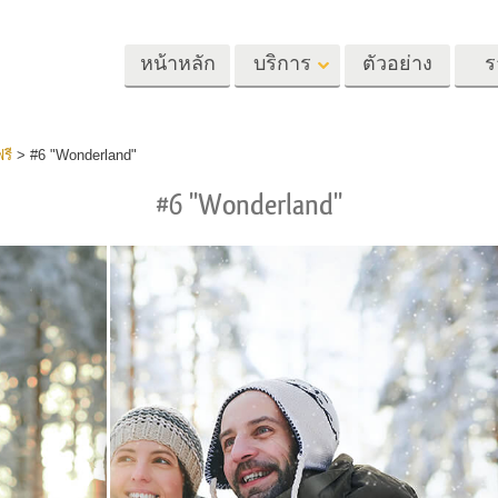
หน้าหลัก
บริการ
ตัวอย่าง
ร
Lightroom
Photoshop
Templat
รี
>
#6 "Wonderland"
#6 "Wonderland"
้ล่วงหน้า
Photoshop Actions
แม่แบบ
m
แปรง Photoshop
เทมเพลตการตลา
รีทัชภาพศีรษะ
การรีทธนัสปา
บริการรีทัชภาพเ
นที่ตั้งไว้ล่วง
โอเวอร์เลย์ Photoshop
การ์ดวันวาเลนไทน
ทั้งชุด
Photoshop Textures
คำเชิญงานแต่งงา
้อเสนอที่ดีที่สุด
Ps Actions คอลเลกชัน
คำเชิญวันเกิดของ
ชันมือถือ
ทั้งหมด
Ps ซ้อนทับคอลเลกชัน
รแก้ไขภาพงาน
โมเดลเสื้อผ้าที่สร้างโดย AI
การจัดการรูปภ
ทั้งหมด
แต่งงาน