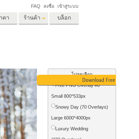
FAQ
ลงชื่อ
เข้าสู่ระบบ
าคา
ร้านค้า
บล็อก
es
Video
LUT มืออาชีพ
ด
โอเวอร์เลย์วิดีโอ
ด็ก
บริการแก้ไขรูปภาพ
อสังหาริมทรัพย์
์
โปรดเลือก
Download Free PNG
น
Free PNG Overlay #6
เด็ก
Small 800*533px
าพ
ถ่ายรูปเป็นบริการ
Snowy Day (70 Overlays)
Large 6000*4000px
Luxury Wedding