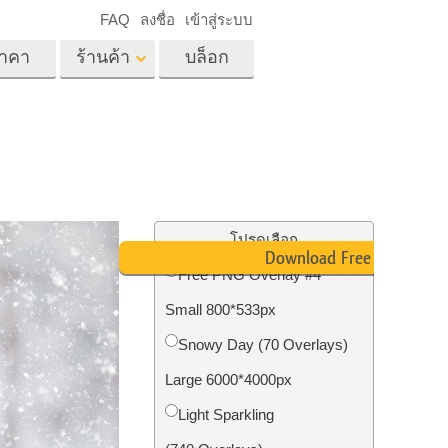
FAQ
ลงชื่อ
เข้าสู่ระบบ
าคา
ร้านค้า
บล็อก
es
Video
LUT มืออาชีพ
ด
โอเวอร์เลย์วิดีโอ
ด็ก
บริการแก้ไขรูปภาพ
อสังหาริมทรัพย์
์
โปรดเลือก
Download Free PNG
น
Free PNG Overlay #4
เด็ก
Small 800*533px
าพ
ถ่ายรูปเป็นบริการ
Snowy Day (70 Overlays)
Large 6000*4000px
Light Sparkling