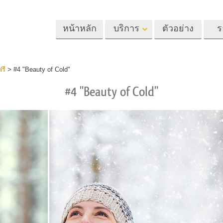
หน้าหลัก
บริการ
ตัวอย่าง
ร
Lightroom
Photoshop
Templat
รี
>
#4 "Beauty of Cold"
#4 "Beauty of Cold"
้ล่วงหน้า
Photoshop Actions
แม่แบบ
m
แปรง Photoshop
เทมเพลตการตลา
รีทัชภาพศีรษะ
การรีทธนัสปา
บริการรีทัชภาพเ
นที่ตั้งไว้ล่วง
โอเวอร์เลย์ Photoshop
การ์ดวันวาเลนไทน
ทั้งชุด
Photoshop Textures
คำเชิญงานแต่งงา
้อเสนอที่ดีที่สุด
Ps Actions คอลเลกชัน
คำเชิญวันเกิดของ
ชันมือถือ
ทั้งหมด
Ps ซ้อนทับคอลเลกชัน
รแก้ไขภาพงาน
โมเดลเสื้อผ้าที่สร้างโดย AI
การจัดการรูปภ
ทั้งหมด
แต่งงาน