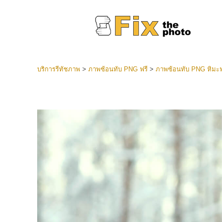
บริการรีทัชภาพ
>
ภาพซ้อนทับ PNG ฟรี
>
ภาพซ้อนทับ PNG หิมะฟ
ที่ตั้งไว
Lightroo
บริการ
คอลเลคชั
หน้า LR 
พรีเซ็ตข
คอลเลก
บริกา