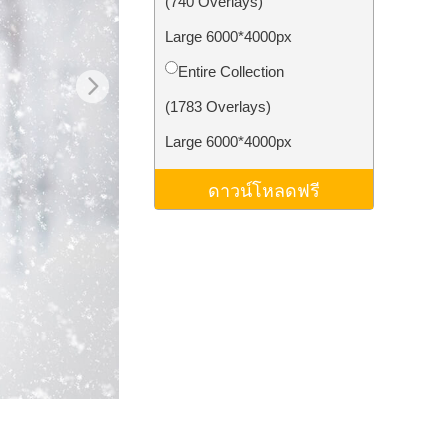
(740 Overlays)
ม AI
Video Editing Services
Large 6000*4000px
Entire Collection
(1783 Overlays)
Large 6000*4000px
ดาวน์โหลดฟรี