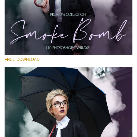
โปรดเลือก
Free PNG Overlay #22
Small 800*533px
Smoke Bomb
(110 Overlays)
FREE DOWNLOAD
Large 6000*4000px
Sunlight Collection
(290 Overlays)
Large 6000*4000px
Entire Collection
(1783 Overlays)
Large 6000*4000px