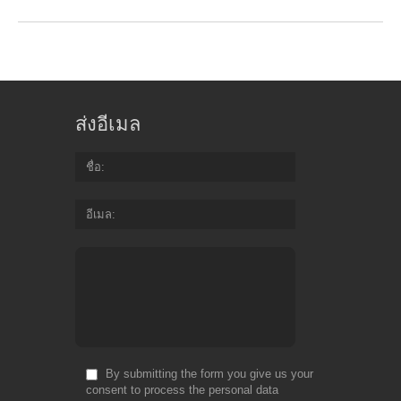
ส่งอีเมล
ชื่อ
อีเมล
By submitting the form you give us your
consent to process the personal data