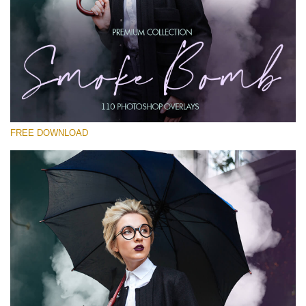
โปรดเลือก
Free PNG Overlay #20
Small 800*533px
Smoke Bomb
(110 Overlays)
FREE DOWNLOAD
Large 6000*4000px
Bokeh Complete Collection (650 Overlays)
Large 6000*4000px
Entire Collection
(1783 Overlays)
Large 6000*4000px
ดาวน์โหลดฟรี