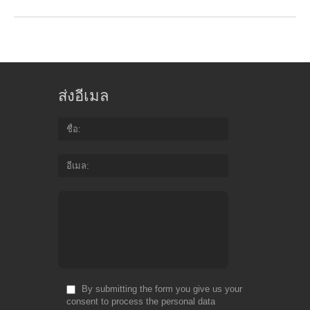
ส่งอีเมล
ชื่อ
อีเมล
By submitting the form you give us your
consent to process the personal data