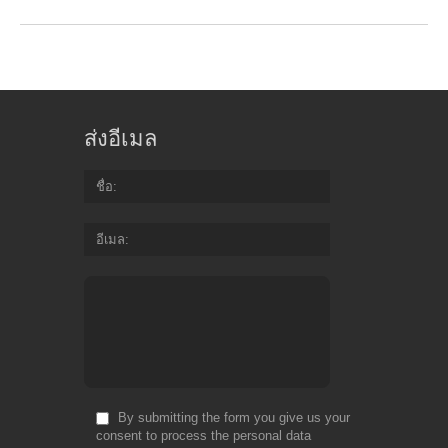
ส่งอีเมล
ชื่อ
อีเมล
By submitting the form you give us your
consent to process the personal data