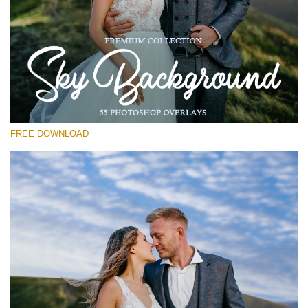
โปรดเลือก
Free Photoshop Overlay #28
Small 800*533px
Sky Background
(55 Overlays)
FREE DOWNLOAD
Large 6000*4000px
4 Seasons (411 Overlays)
Large 6000*4000px
Entire Collection
(1783 Overlays)
Large 6000*4000px
ดาวน์โหลดฟรี