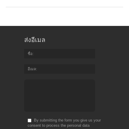
ส่งอีเมล
ชื่อ
อีเมล
By submitting the form you give us your
consent to process the personal data