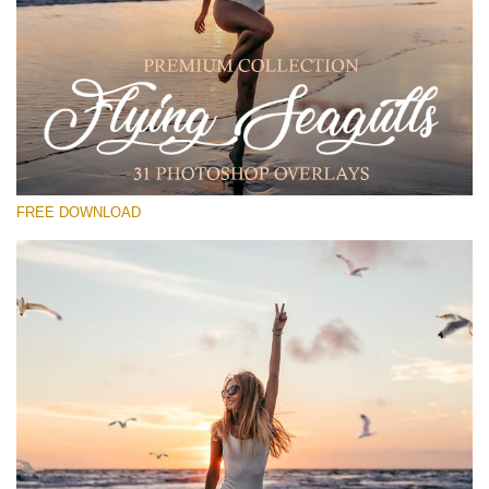
โปรดเลือก
Free PNG Overlay #29
Small 800*533px
Flying Seagulls
(31 Overlays)
FREE DOWNLOAD
Large 6000*4000px
Sunlight Collection
(290 Overlays)
Large 6000*4000px
Entire Collection
(1783 Overlays)
Large 6000*4000px