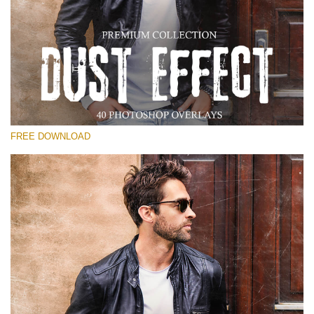
โปรดเลือก
Free Photoshop Overlay
Small 800*533px
Dust Effect
(40 Overlays)
FREE DOWNLOAD
Large 6000*4000px
Entire Collection
(1783 Overlays)
Large 6000*4000px
ดาวน์โหลดฟรี