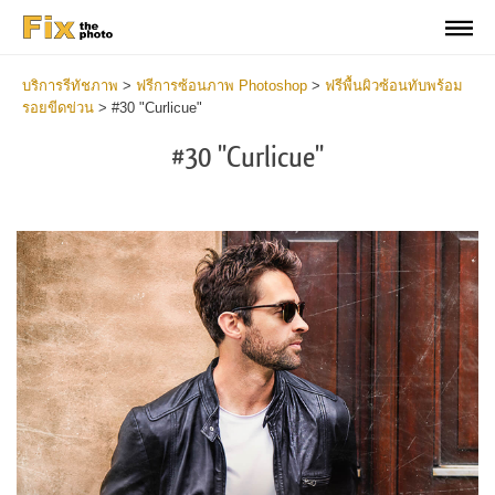
บริการรีทัชภาพ
>
ฟรีการซ้อนภาพ Photoshop
>
ฟรีพื้นผิวซ้อนทับพร้อม
รอยขีดข่วน
>
#30 "Curlicue"
#30 "Curlicue"
Do
Fr
Ov