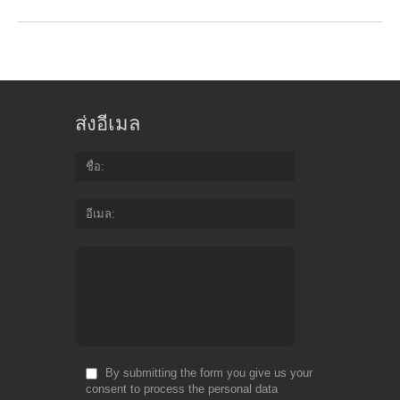
ส่งอีเมล
ชื่อ
อีเมล
By submitting the form you give us your
consent to process the personal data