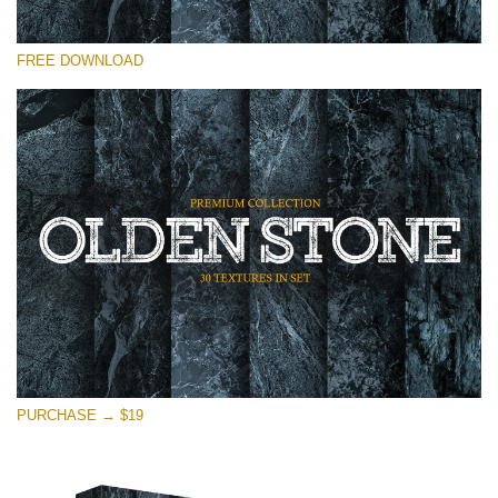
โปรดเลือก
FREE DOWNLOAD
Free Photoshop Overlay
Small 800*533px
Olden Stone
(30 Textures)
Large 6000*4000px
Entire Collection
(1783 Overlays)
Large 6000*4000px
ดาวน์โหลดฟรี
PURCHASE → $19