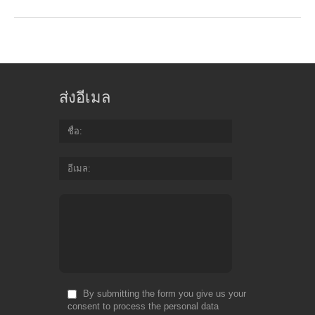
ส่งอีเมล
ชื่อ
อีเมล
By submitting the form you give us your
consent to process the personal data