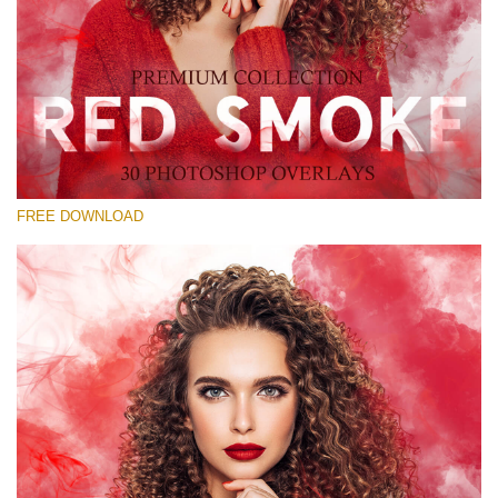
โปรดเลือก
Free Red Smoke Overlay #23
Small 800*533px
Red Smoke
(30 Overlays)
FREE DOWNLOAD
Large 6000*4000px
Sunlight Collection
(290 Overlays)
Large 6000*4000px
Entire Collection
(1783 Overlays)
Large 6000*4000px