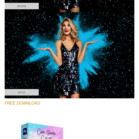
โปรดเลือก
Free PNG Overlay #4
Small 800*533px
Color Powder
(30 Overlays)
Large 6000*4000px
FREE DOWNLOAD
Light Sparkling
(740 Overlays)
Large 6000*4000px