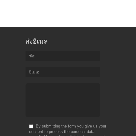
ส่งอีเมล
ชื่อ
อีเมล
By submitting the form you give us your
consent to process the personal data