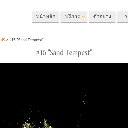
หน้าหลัก
บริการ
ตัวอย่าง
ร
Lightroom
Photoshop
Templat
ฟรี
>
#16 "Sand Tempest"
#16 "Sand Tempest"
้ล่วงหน้า
Photoshop Actions
แม่แบบ
m
แปรง Photoshop
เทมเพลตการตลา
รีทัชภาพศีรษะ
การรีทธนัสปา
บริการรีทัชภาพเ
นที่ตั้งไว้ล่วง
โอเวอร์เลย์ Photoshop
การ์ดวันวาเลนไทน
ทั้งชุด
Photoshop Textures
คำเชิญงานแต่งงา
้อเสนอที่ดีที่สุด
Ps Actions คอลเลกชัน
คำเชิญวันเกิดของ
ชันมือถือ
ทั้งหมด
Ps ซ้อนทับคอลเลกชัน
รแก้ไขภาพงาน
โมเดลเสื้อผ้าที่สร้างโดย AI
การจัดการรูปภ
ทั้งหมด
แต่งงาน