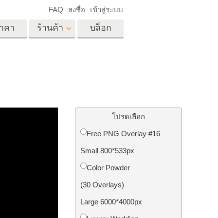
FAQ
ลงชื่อ
เข้าสู่ระบบ
าคา
ร้านค้า
บล็อก
es
Video
LUT มืออาชีพ
ด
โอเวอร์เลย์วิดีโอ
ด็ก
บริการแก้ไขรูปภาพ
อสังหาริมทรัพย์
์
โปรดเลือก
น
Free PNG Overlay #16
เด็ก
Small 800*533px
าพ
ถ่ายรูปเป็นบริการ
Color Powder
(30 Overlays)
Large 6000*4000px