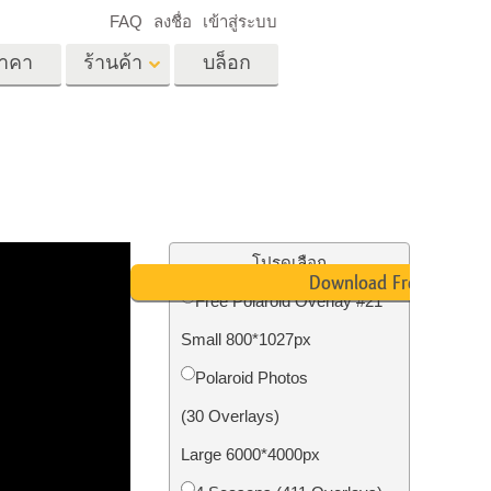
FAQ
ลงชื่อ
เข้าสู่ระบบ
าคา
ร้านค้า
บล็อก
es
Video
LUT มืออาชีพ
ด
โอเวอร์เลย์วิดีโอ
ด็ก
บริการแก้ไขรูปภาพ
อสังหาริมทรัพย์
์
โปรดเลือก
Download Free
น
Free Polaroid Overlay #21
เด็ก
Small 800*1027px
าพ
ถ่ายรูปเป็นบริการ
Polaroid Photos
(30 Overlays)
Large 6000*4000px