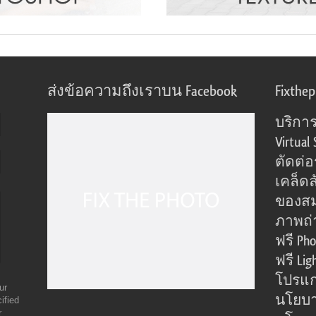
ส่งข้อความถึงเราบน Facebook
Fixthe
บริการ
Virtual 
ตัดต่
เคล็ดล
ของส
ภาพถ่
ฟรี Pho
ฟรี Lig
โปรแก
ur
นโยบา
ified
r