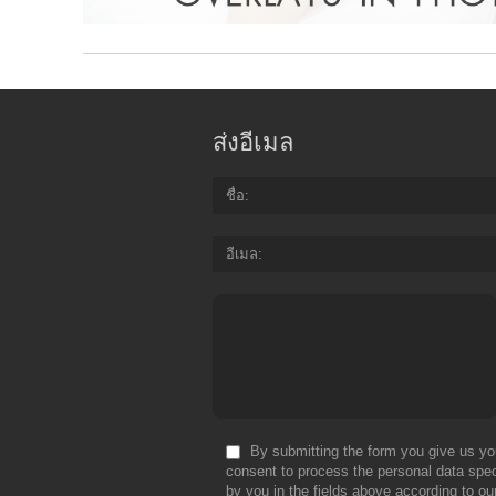
ส่งอีเมล
ชื่อ
อีเมล
By submitting the form you give us yo
consent to process the personal data spec
by you in the fields above according to ou