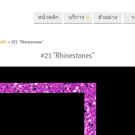
หน้าหลัก
บริการ
ตัวอย่าง
ร
Lightroom
Photoshop
Templat
นทับ
>
#21 "Rhinestones"
#21 "Rhinestones"
้ล่วงหน้า
Photoshop Actions
แม่แบบ
m
แปรง Photoshop
เทมเพลตการตลา
รีทัชภาพศีรษะ
การรีทธนัสปา
บริการรีทัชภาพเ
นที่ตั้งไว้ล่วง
โอเวอร์เลย์ Photoshop
การ์ดวันวาเลนไทน
ทั้งชุด
Photoshop Textures
คำเชิญงานแต่งงา
้อเสนอที่ดีที่สุด
Ps Actions คอลเลกชัน
คำเชิญวันเกิดของ
ชันมือถือ
ทั้งหมด
Ps ซ้อนทับคอลเลกชัน
รแก้ไขภาพงาน
โมเดลเสื้อผ้าที่สร้างโดย AI
การจัดการรูปภ
ทั้งหมด
แต่งงาน