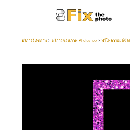
บริการรีทัชภาพ
>
ฟรีการซ้อนภาพ Photoshop
>
ฟรีโพลารอยด์ซ้อ
ที่ตั้งไว
Lightroo
บริการ
คอลเลคชั
หน้า LR 
พรีเซ็ตข
คอลเลก
บริกา