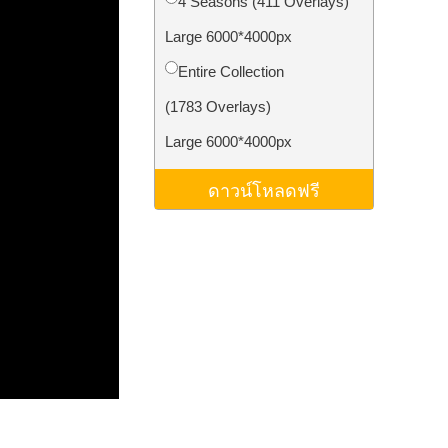
4 Seasons (411 Overlays)
ม AI
Video Editing Services
Large 6000*4000px
Entire Collection
(1783 Overlays)
Large 6000*4000px
ดาวน์โหลดฟรี