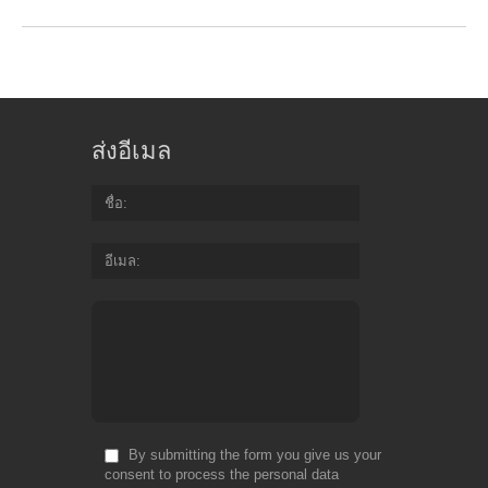
ส่งอีเมล
ชื่อ
อีเมล
By submitting the form you give us your
consent to process the personal data