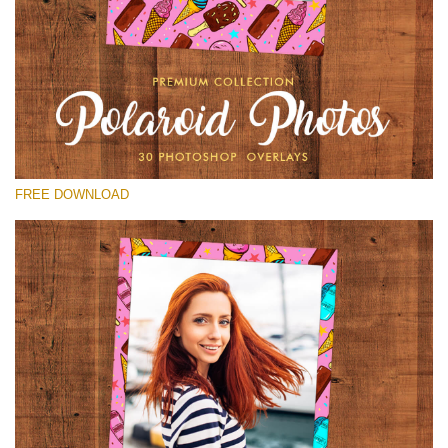
โปรดเลือก
Free Polaroid Overlay #16
Small 800*1027px
Polaroid Photos
(30 Overlays)
FREE DOWNLOAD
Large 6000*4000px
Light Sparkling
(740 Overlays)
Large 6000*4000px
Entire Collection
(1783 Overlays)
Large 6000*4000px