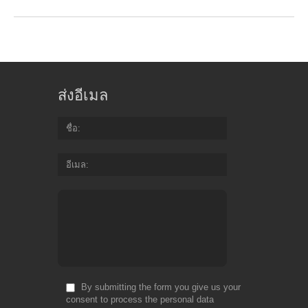
ส่งอีเมล
ชื่อ
อีเมล
By submitting the form you give us your
consent to process the personal data