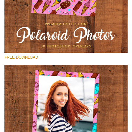
โปรดเลือก
Free Polaroid Overlay #12
Small 800*1027px
Polaroid Photos
(30 Overlays)
FREE DOWNLOAD
Large 6000*4000px
Fairy Tale (344 Overlays)
Large 6000*4000px
Entire Collection
(1783 Overlays)
Large 6000*4000px
ดาวน์โหลดฟรี