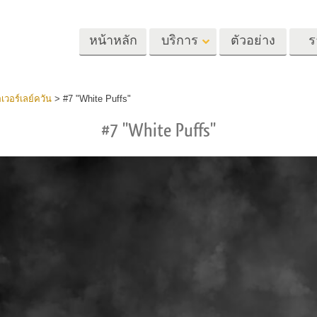
หน้าหลัก
บริการ
ตัวอย่าง
ร
Lightroom
Photoshop
Templat
เวอร์เลย์ควัน
>
#7 "White Puffs"
#7 "White Puffs"
้ล่วงหน้า
Photoshop Actions
แม่แบบ
m
แปรง Photoshop
เทมเพลตการตลา
รีทัชภาพศีรษะ
การรีทธนัสปา
บริการรีทัชภาพเ
นที่ตั้งไว้ล่วง
โอเวอร์เลย์ Photoshop
การ์ดวันวาเลนไทน
ทั้งชุด
Photoshop Textures
คำเชิญงานแต่งงา
้อเสนอที่ดีที่สุด
Ps Actions คอลเลกชัน
คำเชิญวันเกิดของ
ชันมือถือ
ทั้งหมด
Ps ซ้อนทับคอลเลกชัน
รแก้ไขภาพงาน
โมเดลเสื้อผ้าที่สร้างโดย AI
การจัดการรูปภ
ทั้งหมด
แต่งงาน