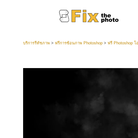
บริการรีทัชภาพ
>
ฟรีการซ้อนภาพ Photoshop
>
ฟรี Photoshop โอ
ที่ตั้งไว
Lightroo
บริการ
คอลเลคชั
หน้า LR 
พรีเซ็ตข
คอลเลก
บริกา