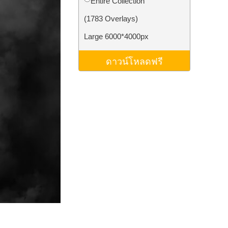
Entire Collection
ม AI
Video Editing Services
(1783 Overlays)
Large 6000*4000px
ดาวน์โหลดฟรี