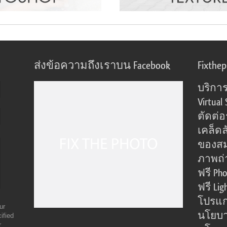
ส่งข้อความถึงเราบน Facebook
Fixthe
บริการ
Virtual 
ตัดต่
เคล็ดล
ของส
ภาพถ่
ฟรี Pho
ฟรี Lig
โปรแก
ur
นโยบา
ified
r