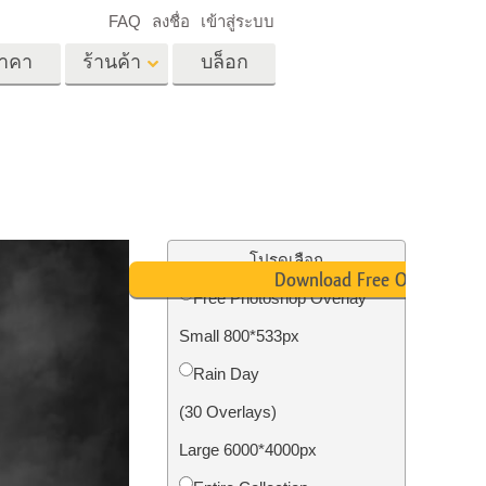
FAQ
ลงชื่อ
เข้าสู่ระบบ
าคา
ร้านค้า
บล็อก
es
Video
LUT มืออาชีพ
ด
โอเวอร์เลย์วิดีโอ
ด็ก
บริการแก้ไขรูปภาพ
อสังหาริมทรัพย์
์
โปรดเลือก
Download Free Overlay
น
Free Photoshop Overlay
เด็ก
Small 800*533px
าพ
ถ่ายรูปเป็นบริการ
Rain Day
(30 Overlays)
Large 6000*4000px