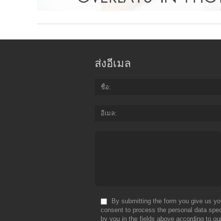
ส่งอีเมล
ชื่อ
อีเมล
By submitting the form you give us yo
consent to process the personal data spec
by you in the fields above according to ou