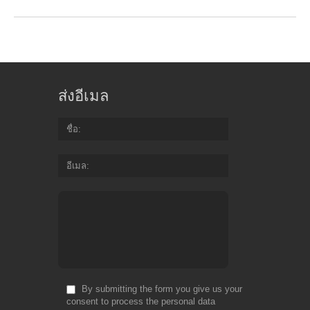
ส่งอีเมล
ชื่อ
อีเมล
By submitting the form you give us your
consent to process the personal data