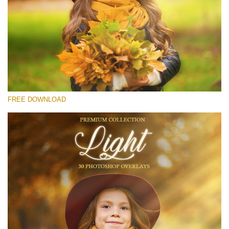
โปรดเลือก
Free Light Overlay #24
Small 800*533px
Light Overlays
(30 Overlays)
FREE DOWNLOAD
Large 6000*4000px
Sunlight Collection
(290 Overlays)
Large 6000*4000px
Entire Collection
(1783 Overlays)
Large 6000*4000px