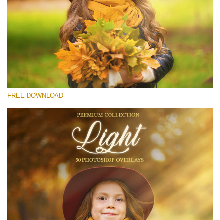
โปรดเลือก
Free Light Overlay #14
Small 800*533px
Light Overlays
(30 Overlays)
FREE DOWNLOAD
Large 6000*4000px
Luxury Wedding
(373 Overlays)
Large 6000*4000px
Entire Collection
(1783 Overlays)
Large 6000*4000px