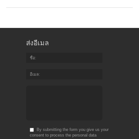
ส่งอีเมล
ชื่อ
อีเมล
By submitting the form you give us your
consent to process the personal data