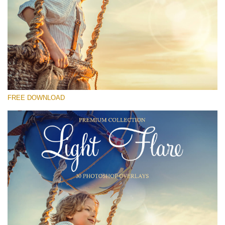
โปรดเลือก
Free Photoshop Overlay #19
Small 800*533px
Light Flare
(30 Overlays)
FREE DOWNLOAD
Large 6000*4000px
Fairy Tale (344 Overlays)
Large 6000*4000px
Entire Collection
(1783 Overlays)
Large 6000*4000px
ดาวน์โหลดฟรี