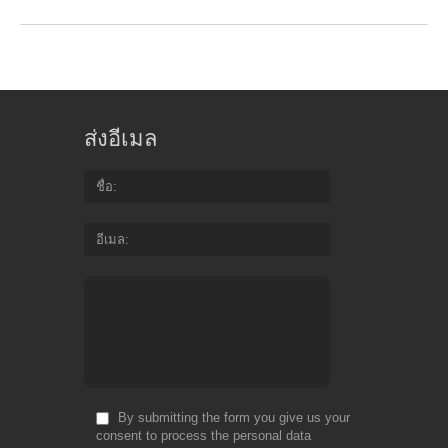
ส่งอีเมล
ชื่อ
อีเมล
By submitting the form you give us your
consent to process the personal data