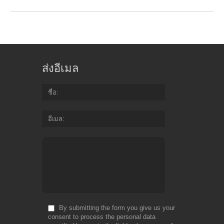
ส่งอีเมล
ชื่อ
อีเมล
By submitting the form you give us your
consent to process the personal data