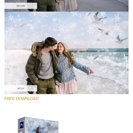
โปรดเลือก
Free PNG Overlay #9
Small 800*533px
Artic Frost
(30 Overlays)
Large 6000*4000px
FREE DOWNLOAD
Luxury Wedding
(373 Overlays)
Large 6000*4000px